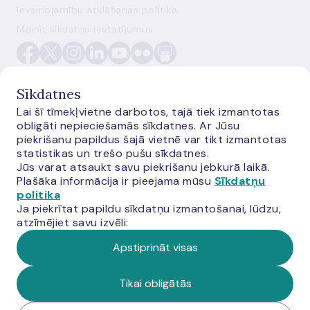
Ievainojamību atklāšanas politika
Mainīt sīkdatņu iestatījumus
Sīkdatnes
Lai šī tīmekļvietne darbotos, tajā tiek izmantotas
obligāti nepieciešamās sīkdatnes. Ar Jūsu
E-monetas.lv
piekrišanu papildus šajā vietnē var tikt izmantotas
statistikas un trešo pušu sīkdatnes.
Jūs varat atsaukt savu piekrišanu jebkurā laikā.
Plašāka informācija ir pieejama mūsu
Sīkdatņu
politika
Ja piekrītat papildu sīkdatņu izmantošanai, lūdzu,
atzīmējiet savu izvēli:
Apstiprināt visas
© Latvijas Banka, 2026
Tikai obligātās