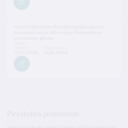
Noziedzīgi iegūtu līdzekļu legalizācijas un
terorisma un proliferācijas finansēšanas
novēršanas likums
Likums
Pieņemti
Stājas spēkā
17.07.2008.
13.08.2008.
Pieraksties jaunumiem
Saņem e-pastā Latvijas Bankas sūtītus jaunumus!