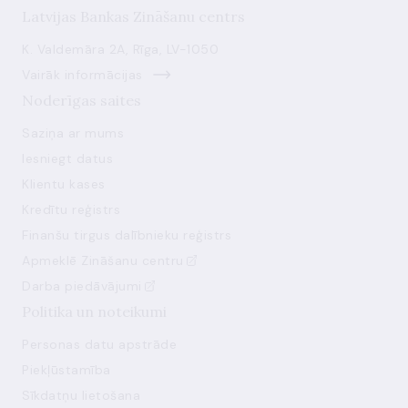
Latvijas Bankas Zināšanu centrs
K. Valdemāra 2A, Rīga, LV-1050
Vairāk informācijas
Noderīgas saites
Saziņa ar mums
Iesniegt datus
Klientu kases
Kredītu reģistrs
Finanšu tirgus dalībnieku reģistrs
Apmeklē Zināšanu centru
Darba piedāvājumi
Politika un noteikumi
Personas datu apstrāde
Piekļūstamība
Sīkdatņu lietošana