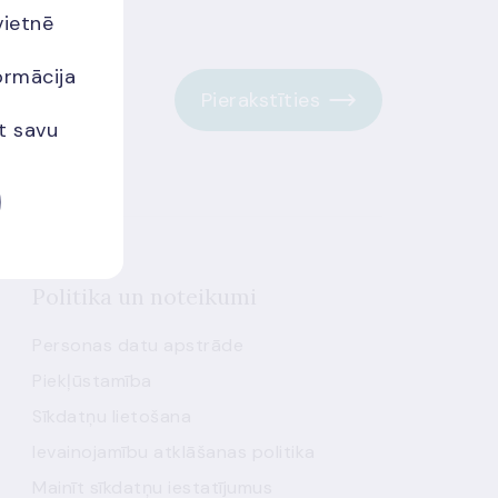
vietnē
ormācija
Pierakstīties
et savu
Politika un noteikumi
Personas datu apstrāde
Piekļūstamība
Sīkdatņu lietošana
Ievainojamību atklāšanas politika
Mainīt sīkdatņu iestatījumus