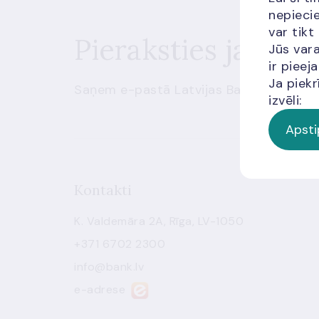
nepiecie
var tikt
Pieraksties jaunu
Jūs vara
ir piee
Ja piekr
Saņem e-pastā Latvijas Bankas sūtītus
izvēli:
Apsti
Kontakti
K. Valdemāra 2A, Rīga, LV-1050
+371 6702 2300
info@bank.lv
e-adrese