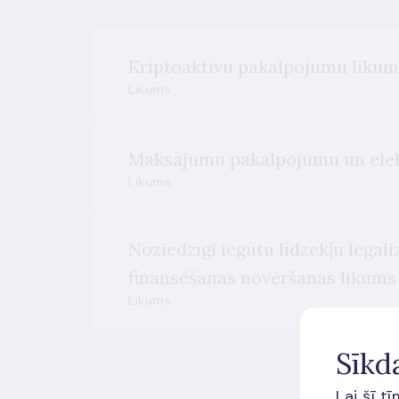
Kriptoaktīvu pakalpojumu likum
Likums
Maksājumu pakalpojumu un elek
Likums
Noziedzīgi iegūtu līdzekļu legali
finansēšanas novēršanas likums
Likums
Sīkd
Lai šī t