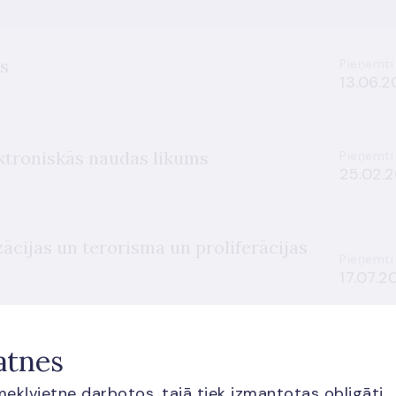
s
Pieņemti
13.06.2
troniskās naudas likums
Pieņemti
25.02.2
zācijas un terorisma un proliferācijas
Pieņemti
17.07.2
atnes
īmekļvietne darbotos, tajā tiek izmantotas obligāti