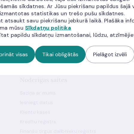
šamās sīkdatnes. Ar Jūsu piekrišanu papildus šajā 
 izmantotas statistikas un trešo pušu sīkdatnes.
miem
t atsaukt savu piekrišanu jebkurā laikā. Plašāka inf
jama mūsu
Sīkdatņu politika
ītat papildu sīkdatņu izmantošanai, lūdzu, atzīmēji
 jaunumus!
prināt visas
Tikai obligātās
Pielāgot izvēli
Noderīgas saites
Saziņa ar mums
Iesniegt datus
Klientu kases
Kredītu reģistrs
Finanšu tirgus dalībnieku reģistrs