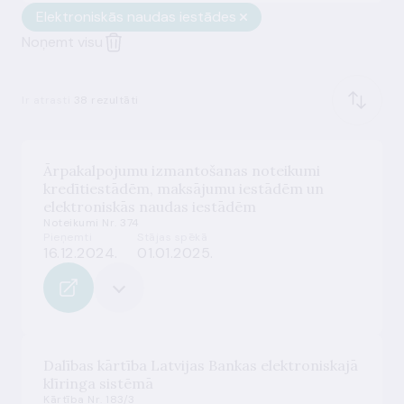
Elektroniskās naudas iestādes
Noņemt visu
Ir atrasti
38 rezultāti
Ārpakalpojumu izmantošanas noteikumi
kredītiestādēm, maksājumu iestādēm un
elektroniskās naudas iestādēm
Noteikumi Nr. 374
Pieņemti
Stājas spēkā
16.12.2024.
01.01.2025.
Dalības kārtība Latvijas Bankas elektroniskajā
klīringa sistēmā
Kārtība Nr. 183/3