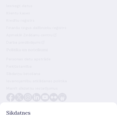
Iesniegt datus
Klientu kases
Kredītu reģistrs
Finanšu tirgus dalībnieku reģistrs
Apmeklē Zināšanu centru
Darba piedāvājumi
Politika un noteikumi
Personas datu apstrāde
Piekļūstamība
Sīkdatņu lietošana
Ievainojamību atklāšanas politika
Mainīt sīkdatņu iestatījumus
Sīkdatnes