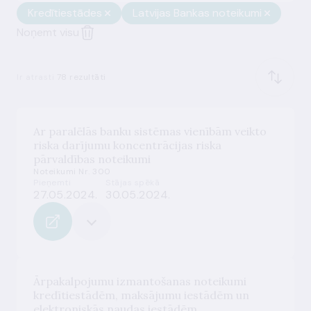
Kredītiestādes
Latvijas Bankas noteikumi
Noņemt visu
Ir atrasti
78 rezultāti
Ar paralēlās banku sistēmas vienībām veikto
riska darījumu koncentrācijas riska
pārvaldības noteikumi
Noteikumi Nr. 300
Pieņemti
Stājas spēkā
27.05.2024.
30.05.2024.
Ārpakalpojumu izmantošanas noteikumi
kredītiestādēm, maksājumu iestādēm un
elektroniskās naudas iestādēm