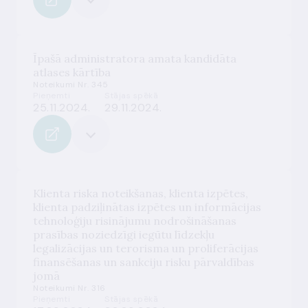
Īpašā administratora amata kandidāta
atlases kārtība
Noteikumi Nr. 345
Pieņemti
Stājas spēkā
25.11.2024.
29.11.2024.
Klienta riska noteikšanas, klienta izpētes,
klienta padziļinātas izpētes un informācijas
tehnoloģiju risinājumu nodrošināšanas
prasības noziedzīgi iegūtu līdzekļu
legalizācijas un terorisma un proliferācijas
finansēšanas un sankciju risku pārvaldības
jomā
Noteikumi Nr. 316
Pieņemti
Stājas spēkā