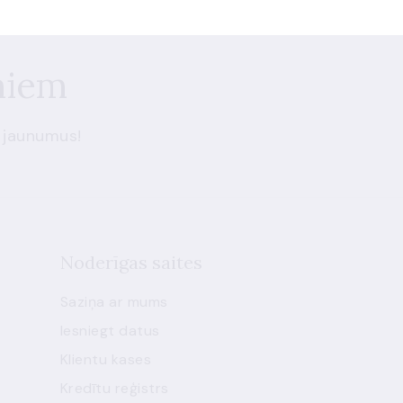
miem
 jaunumus!
Noderīgas saites
Saziņa ar mums
Iesniegt datus
Klientu kases
Kredītu reģistrs