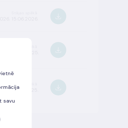
Stājas spēkā
026.
15.06.2026.
Stājas spēkā
025.
06.10.2025.
vietnē
Stājas spēkā
ormācija
025.
16.06.2025.
et savu