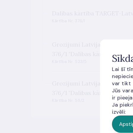
Dalības kārtība TARGET-Latvi
Kārtība Nr. 376/1
Grozījumi Latvijas Bankas pa
376/1 "Dalības kārtība TARGE
Sīkd
Kārtība Nr. 523/5
Lai šī t
nepiecie
Grozījumi Latvijas Bankas pa
var tikt
Jūs vara
376/1 "Dalības kārtība TARGE
ir piee
Kārtība Nr. 511/2
Ja piekr
izvēli:
Apsti