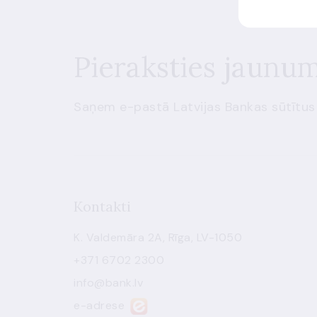
Pieraksties jaunu
Saņem e-pastā Latvijas Bankas sūtītus
Kontakti
K. Valdemāra 2A, Rīga, LV-1050
+371 6702 2300
info@bank.lv
e-adrese