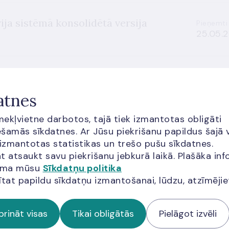
ja sistēmā konsolidētā versija
Pieņemti
25.05.2
domes 2022. gada 20. jūnija kārtībā Nr.
Pieņemti
T-Latvija sistēmā"
22.09.2
atnes
īmekļvietne darbotos, tajā tiek izmantotas obligāti
šamās sīkdatnes. Ar Jūsu piekrišanu papildus šajā 
domes 2022. gada 20. jūnija kārtībā Nr.
 izmantotas statistikas un trešo pušu sīkdatnes.
Pieņemti
t atsaukt savu piekrišanu jebkurā laikā. Plašāka inf
T-Latvija sistēmā"
02.06.2
jama mūsu
Sīkdatņu politika
ītat papildu sīkdatņu izmantošanai, lūdzu, atzīmēji
prināt visas
Tikai obligātās
Pielāgot izvēli