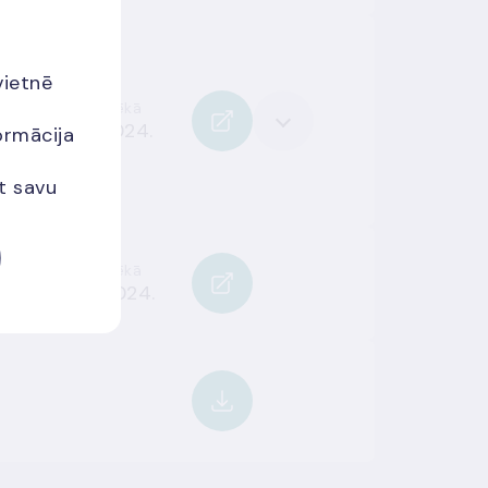
vietnē
Stājas spēkā
024.
20.09.2024.
ormācija
et savu
Stājas spēkā
2024.
05.09.2024.