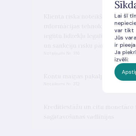
Sīkd
Lai šī t
Klienta riska noteikšanas, klient
nepiecie
informācijas tehnoloģiju risinā
var tikt
iegūtu līdzekļu legalizācijas un
Jūs vara
ir piee
un sankciju risku pārvaldības j
Ja piekr
Noteikumi Nr. 316
izvēli:
Apsti
Kontu maiņas pakalpojuma snie
Noteikumi Nr. 312
Kredītiestāžu un citu monetāro f
sagatavošanas vadlīnijas