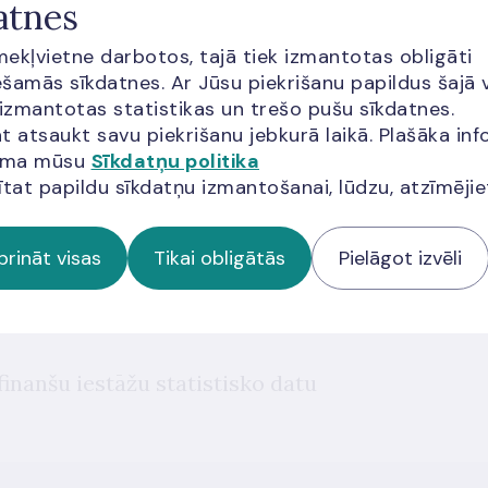
atnes
īmekļvietne darbotos, tajā tiek izmantotas obligāti
a izpētes, klienta padziļinātas izpētes un
šamās sīkdatnes. Ar Jūsu piekrišanu papildus šajā 
jumu nodrošināšanas prasības noziedzīgi
 izmantotas statistikas un trešo pušu sīkdatnes.
Pieņemti
 terorisma un proliferācijas finansēšanas
17.09.2
t atsaukt savu piekrišanu jebkurā laikā. Plašāka inf
jama mūsu
Sīkdatņu politika
omā
ītat papildu sīkdatņu izmantošanai, lūdzu, atzīmēji
prināt visas
Tikai obligātās
Pielāgot izvēli
gšanas kārtība
Pieņemti
02.09.
inanšu iestāžu statistisko datu