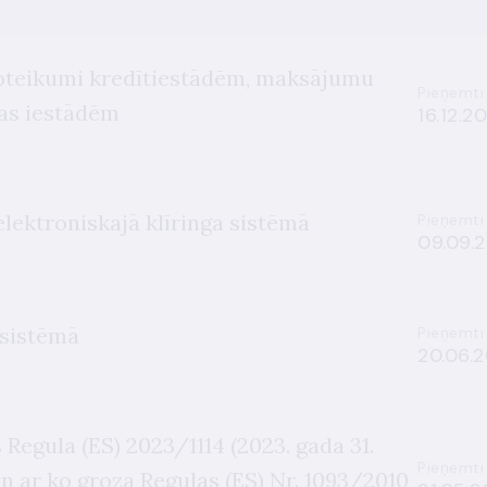
teikumi kredītiestādēm, maksājumu
Pieņemti
as iestādēm
16.12.2
elektroniskajā klīringa sistēmā
Pieņemti
09.09.2
 sistēmā
Pieņemti
20.06.2
egula (ES) 2023/1114 (2023. gada 31.
Pieņemti
un ar ko groza Regulas (ES) Nr. 1093/2010