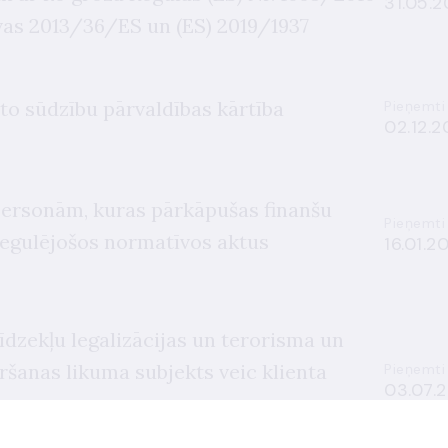
31.05.2
īvas 2013/36/ES un (ES) 2019/1937
to sūdzību pārvaldības kārtība
Pieņemti
02.12.2
personām, kuras pārkāpušas finanšu
Pieņemti
 regulējošos normatīvos aktus
16.01.2
līdzekļu legalizācijas un terorisma un
ršanas likuma subjekts veic klienta
Pieņemti
03.07.2