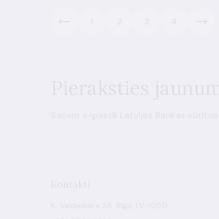
1
2
3
4
Pieraksties jaunu
Saņem e-pastā Latvijas Bankas sūtītus
Kontakti
K. Valdemāra 2A, Rīga, LV-1050