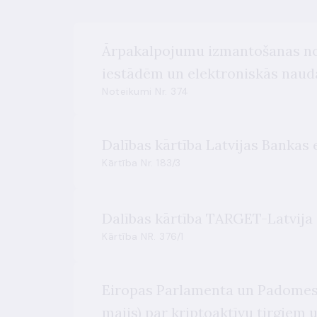
Ārpakalpojumu izmantošanas no
iestādēm un elektroniskās naud
Noteikumi Nr. 374
Dalības kārtība Latvijas Bankas 
Kārtība Nr. 183/3
Dalības kārtība TARGET-Latvija
Kārtība NR. 376/1
Eiropas Parlamenta un Padomes R
maijs) par kriptoaktīvu tirgiem 