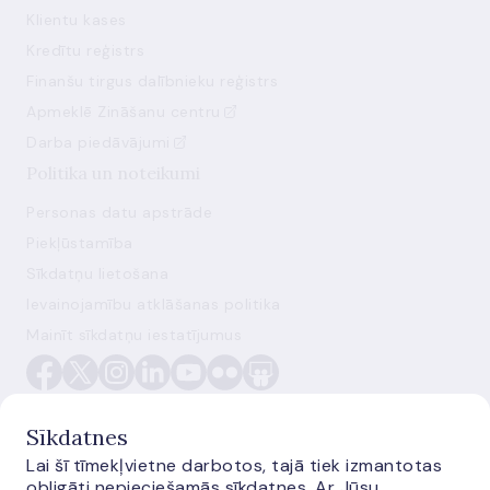
Klientu kases
Kredītu reģistrs
Finanšu tirgus dalībnieku reģistrs
Apmeklē Zināšanu centru
Darba piedāvājumi
Politika un noteikumi
Personas datu apstrāde
Piekļūstamība
Sīkdatņu lietošana
Ievainojamību atklāšanas politika
Mainīt sīkdatņu iestatījumus
Sīkdatnes
Lai šī tīmekļvietne darbotos, tajā tiek izmantotas
obligāti nepieciešamās sīkdatnes. Ar Jūsu