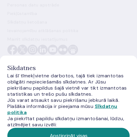
Personas datu apstrāde
Piekļūstamība
Sīkdatņu lietošana
Ievainojamību atklāšanas politika
Mainīt sīkdatņu iestatījumus
Sīkdatnes
Lai šī tīmekļvietne darbotos, tajā tiek izmantotas
obligāti nepieciešamās sīkdatnes. Ar Jūsu
E-monetas.lv
piekrišanu papildus šajā vietnē var tikt izmantotas
statistikas un trešo pušu sīkdatnes.
Jūs varat atsaukt savu piekrišanu jebkurā laikā.
Plašāka informācija ir pieejama mūsu
Sīkdatņu
politika
Ja piekrītat papildu sīkdatņu izmantošanai, lūdzu,
atzīmējiet savu izvēli:
Apstiprināt visas