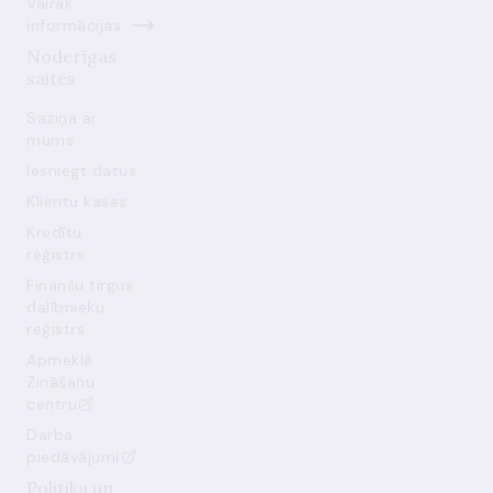
Vairāk
informācijas
Noderīgas
saites
Saziņa ar
mums
Iesniegt datus
Klientu kases
Kredītu
reģistrs
Finanšu tirgus
dalībnieku
reģistrs
Apmeklē
Zināšanu
centru
Darba
piedāvājumi
Politika un