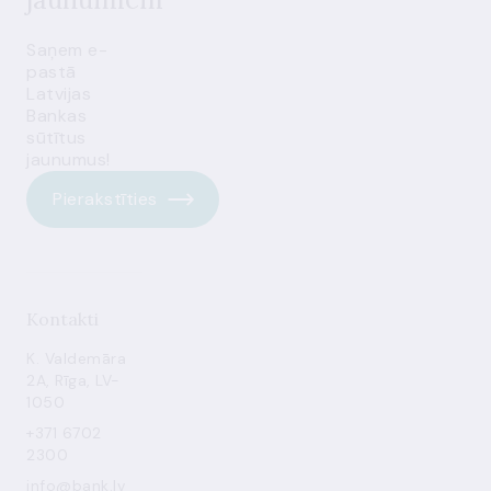
Saņem e-
pastā
Latvijas
Bankas
sūtītus
jaunumus!
Pierakstīties
Kontakti
K. Valdemāra
2A, Rīga, LV-
1050
+371 6702
2300
info@bank.lv