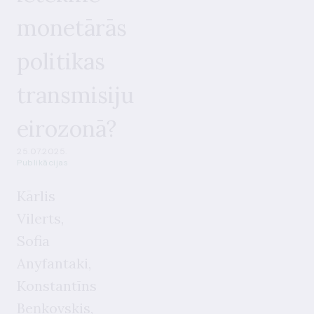
monetārās
politikas
transmisiju
eirozonā?
25.07.2025.
Publikācijas
Kārlis
Vilerts,
Sofia
Anyfantaki,
Konstantīns
Beņkovskis,