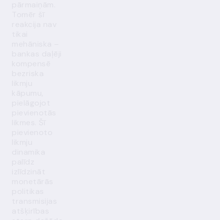
pārmaiņām.
Tomēr šī
reakcija nav
tikai
mehāniska –
bankas daļēji
kompensē
bezriska
likmju
kāpumu,
pielāgojot
pievienotās
likmes. Šī
pievienoto
likmju
dinamika
palīdz
izlīdzināt
monetārās
politikas
transmisijas
atšķirības