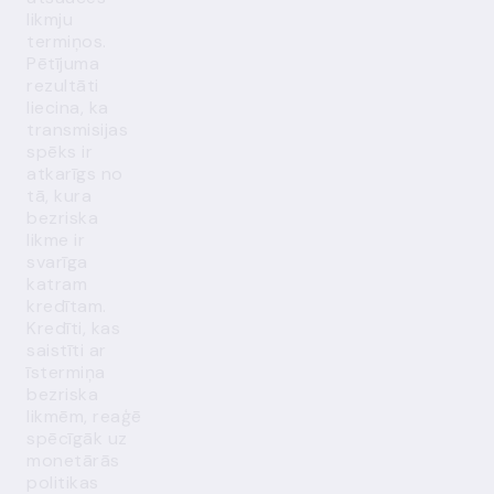
likmju
termiņos.
Pētījuma
rezultāti
liecina, ka
transmisijas
spēks ir
atkarīgs no
tā, kura
bezriska
likme ir
svarīga
katram
kredītam.
Kredīti, kas
saistīti ar
īstermiņa
bezriska
likmēm, reaģē
spēcīgāk uz
monetārās
politikas