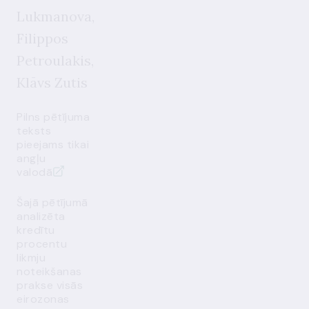
Lukmanova,
Filippos
Petroulakis,
Klāvs Zutis
Pilns pētījuma
teksts
pieejams tikai
angļu
valodā
Šajā pētījumā
analizēta
kredītu
procentu
likmju
noteikšanas
prakse visās
eirozonas