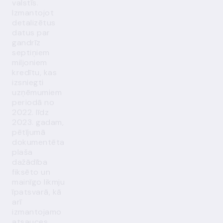
valstīs.
Izmantojot
detalizētus
datus par
gandrīz
septiņiem
miljoniem
kredītu, kas
izsniegti
uzņēmumiem
periodā no
2022. līdz
2023. gadam,
pētījumā
dokumentēta
plaša
dažādība
fiksēto un
mainīgo likmju
īpatsvarā, kā
arī
izmantojamo
atsauces