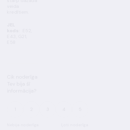
starp dažāda
veida
kredītiem.
JEL
kods:
E52,
E43, G21,
E58
Cik noderīga
Tev bija šī
informācija?
1
2
3
4
5
Nebija noderīga
Ļoti noderīga