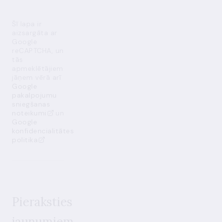
Šī lapa ir
aizsargāta ar
Google
reCAPTCHA, un
tās
apmeklētājiem
jāņem vērā arī
Google
pakalpojumu
sniegšanas
noteikumi
un
Google
konfidencialitātes
politika
Pieraksties
jaunumiem