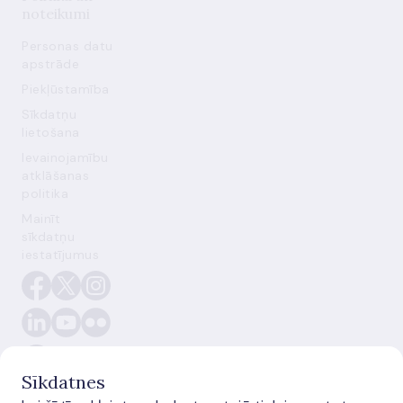
noteikumi
Personas datu
apstrāde
Piekļūstamība
Sīkdatņu
lietošana
Ievainojamību
atklāšanas
politika
Mainīt
sīkdatņu
iestatījumus
Sīkdatnes