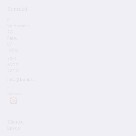
Kontakti
K.
Valdemāra
2A,
Rīga,
LV-
1050
+371
6702
2300
info@bank.lv
e-
adrese
Klientu
kases