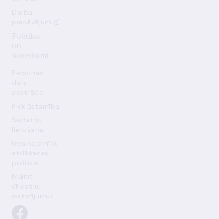
Darba
piedāvājumi
Politika
un
noteikumi
Personas
datu
apstrāde
Piekļūstamība
Sīkdatņu
lietošana
Ievainojamību
atklāšanas
politika
Mainīt
sīkdatņu
iestatījumus