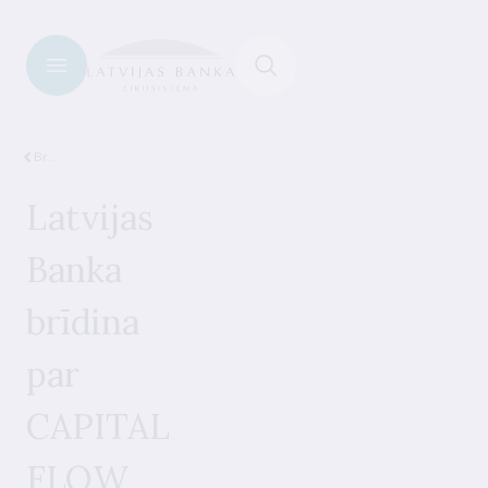
Brīdinājumi par nelicencētiem pakalpojumu sniedzējiem
Latvijas
Banka
brīdina
par
CAPITAL
FLOW