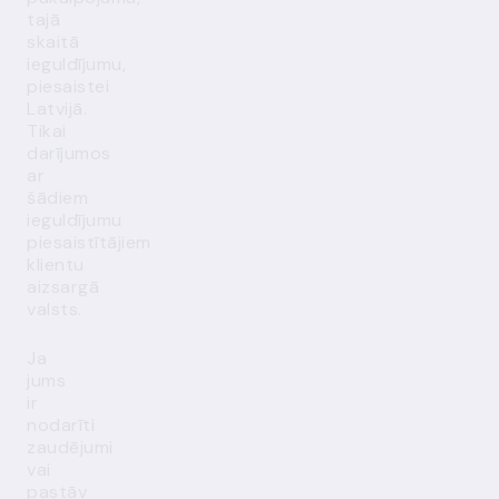
tajā
skaitā
ieguldījumu,
piesaistei
Latvijā.
Tikai
darījumos
ar
šādiem
ieguldījumu
piesaistītājiem
klientu
aizsargā
valsts.
Ja
jums
ir
nodarīti
zaudējumi
vai
pastāv