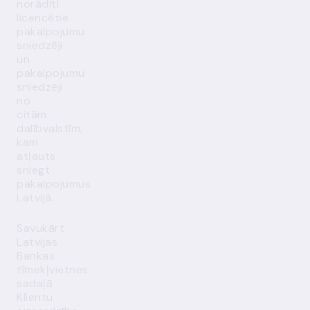
norādīti
licencētie
pakalpojumu
sniedzēji
un
pakalpojumu
sniedzēji
no
citām
dalībvalstīm,
kam
atļauts
sniegt
pakalpojumus
Latvijā.
Savukārt
Latvijas
Bankas
tīmekļvietnes
sadaļā
Klientu