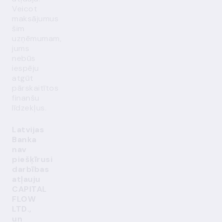
Veicot
maksājumus
šim
uzņēmumam,
jums
nebūs
iespēju
atgūt
pārskaitītos
finanšu
līdzekļus.
Latvijas
Banka
nav
piešķīrusi
darbības
atļauju
CAPITAL
FLOW
LTD.,
un