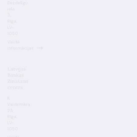
Bezdelīgu
iela
3,
Rīga,
LV-
1050
Vairāk
informācijas
Latvijas
Bankas
Zināšanu
centrs
K.
Valdemāra
2A,
Rīga,
LV-
1050