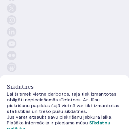
Sīkdatnes
Lai šī tīmekļvietne darbotos, tajā tiek izmantotas
E-
obligāti nepieciešamās sīkdatnes. Ar Jūsu
monetas.lv
piekrišanu papildus šajā vietnē var tikt izmantotas
statistikas un trešo pušu sīkdatnes.
Jūs varat atsaukt savu piekrišanu jebkurā laikā.
Plašāka informācija ir pieejama mūsu
Sīkdatņu
politika