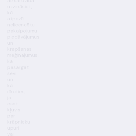
aizsardzība
uzzināsiet,
kā
atpazīt
nelicencētu
pakalpojumu
piedāvājumus
un
krāpšanas
mēģinājumus,
kā
pasargāt
sevi
un
kā
rīkoties,
ja
esat
kļuvis
par
krāpnieku
upuri
vai