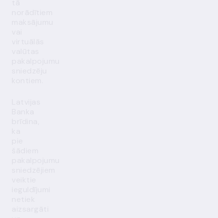
tā
norādītiem
maksājumu
vai
virtuālās
valūtas
pakalpojumu
sniedzēju
kontiem.
Latvijas
Banka
brīdina,
ka
pie
šādiem
pakalpojumu
sniedzējiem
veiktie
ieguldījumi
netiek
aizsargāti