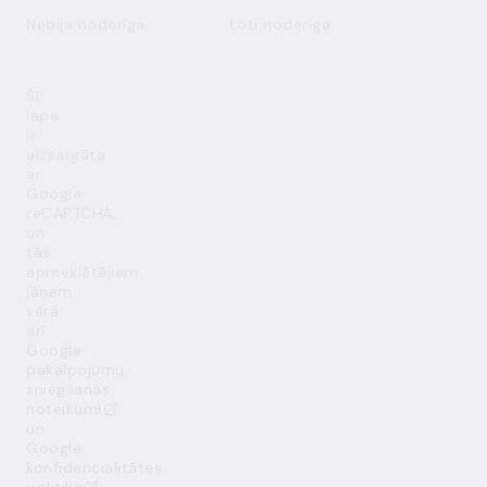
Nebija noderīga
Ļoti noderīga
Šī
lapa
ir
aizsargāta
ar
Google
reCAPTCHA,
un
tās
apmeklētājiem
jāņem
vērā
arī
Google
pakalpojumu
sniegšanas
noteikumi
un
Google
konfidencialitātes