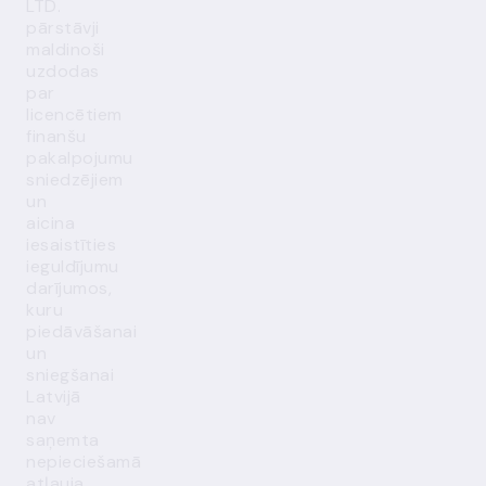
LTD.
pārstāvji
maldinoši
uzdodas
par
licencētiem
finanšu
pakalpojumu
sniedzējiem
un
aicina
iesaistīties
ieguldījumu
darījumos,
kuru
piedāvāšanai
un
sniegšanai
Latvijā
nav
saņemta
nepieciešamā
atļauja.