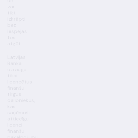
un
var
tikt
izkrāpti
bez
iespējas
tos
atgūt.
Latvijas
Banka
uzrauga
tikai
licencētus
finanšu
tirgus
dalībniekus,
kas
saņēmuši
attiecīgu
licenci
finanšu
pakalpojumu,