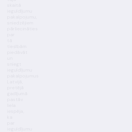
skaitā
ieguldījumu
pakalpojumu,
sniedzējiem
pārliecināties
par
tā
tiesībām
piedāvāt
un
sniegt
ieguldījumu
pakalpojumus
Latvijā,
pretējā
gadījumā
pastāv
liela
iespēja,
ka
par
ieguldījumu