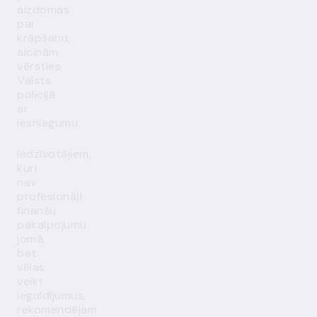
aizdomas
par
krāpšanu,
aicinām
vērsties
Valsts
policijā
ar
iesniegumu.
Iedzīvotājiem,
kuri
nav
profesionāļi
finanšu
pakalpojumu
jomā,
bet
vēlas
veikt
ieguldījumus,
rekomendējam