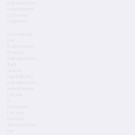
pakalpojumu
sniedzējiem
uzdodas
krāpnieki.
Informācija
par
licencētiem
finanšu
pakalpojumu,
tajā
skaitā
ieguldījumu
pakalpojumu,
sniedzējiem
Latvijā
ir
pieejama
Latvijas
Bankas
tīmekļvietnē
,
kur