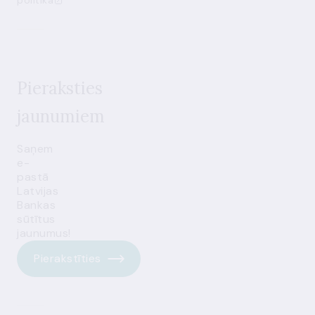
politika
Pieraksties
jaunumiem
Saņem
e-
pastā
Latvijas
Bankas
sūtītus
jaunumus!
Pierakstīties