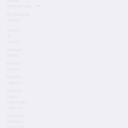
Vairāk
informācijas
Noderīgas
saites
Saziņa
ar
mums
Iesniegt
datus
Klientu
kases
Kredītu
reģistrs
Finanšu
tirgus
dalībnieku
reģistrs
Apmeklē
Zināšanu
centru