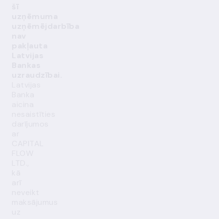
šī
uzņēmuma
uzņēmējdarbība
nav
pakļauta
Latvijas
Bankas
uzraudzībai.
Latvijas
Banka
aicina
nesaistīties
darījumos
ar
CAPITAL
FLOW
LTD.,
kā
arī
neveikt
maksājumus
uz