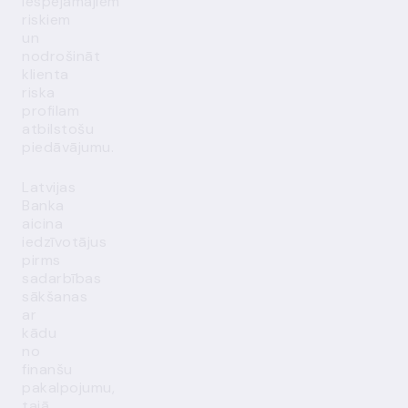
iespējamajiem
riskiem
un
nodrošināt
klienta
riska
profilam
atbilstošu
piedāvājumu.
Latvijas
Banka
aicina
iedzīvotājus
pirms
sadarbības
sākšanas
ar
kādu
no
finanšu
pakalpojumu,
tajā