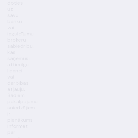
doties
uz
savu
banku
vai
ieguldījumu
brokeru
sabiedrību,
kas
saņēmusi
attiecīgu
licenci
vai
darbības
atļauju.
Šādiem
pakalpojumu
sniedzējiem
ir
pienākums
informēt
par