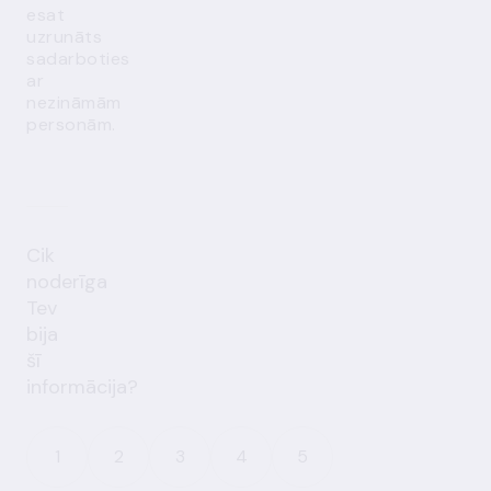
esat
uzrunāts
sadarboties
ar
nezināmām
personām.
Cik
noderīga
Tev
bija
šī
informācija?
1
2
3
4
5