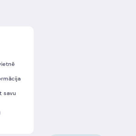
vietnē
ormācija
et savu