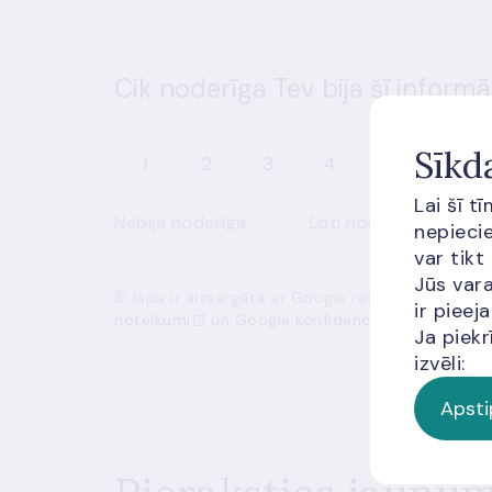
Cik noderīga Tev bija šī informā
Sīkd
1
2
3
4
5
Lai šī t
Nebija noderīga
Ļoti noderīga
nepiecie
var tikt
Jūs vara
Šī lapa ir aizsargāta ar Google reCAPTCHA, un t
ir piee
noteikumi
un
Google konfidencialitātes politik
Ja piekr
izvēli:
Apsti