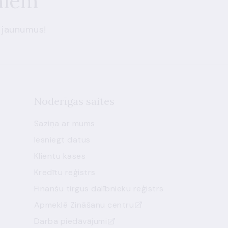
miem
 jaunumus!
Noderīgas saites
Saziņa ar mums
Iesniegt datus
Klientu kases
Kredītu reģistrs
Finanšu tirgus dalībnieku reģistrs
Apmeklē Zināšanu centru
Darba piedāvājumi