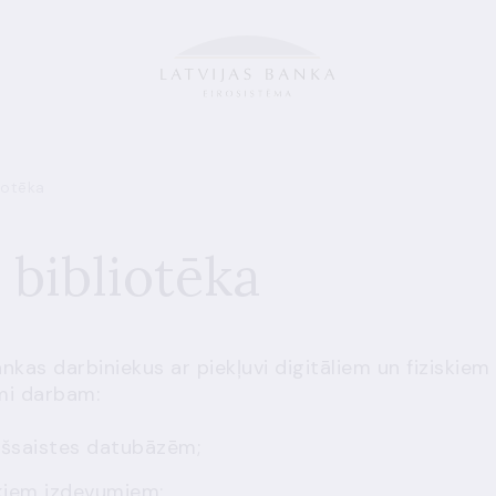
iotēka
 bibliotēka
nkas darbiniekus ar piekļuvi digitāliem un fiziskiem
mi darbam:
ešsaistes datubāzēm;
skiem izdevumiem;