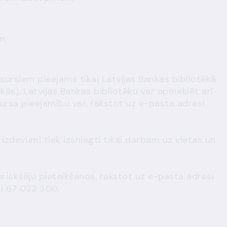
m;
sursiem pieejams tikai Latvijas Bankas bibliotēkā
kās), Latvijas Bankas bibliotēku var apmeklēt arī
sursa pieejamību var, rakstot uz e-pasta adresi
 izdevumi tiek izsniegti tikai darbam uz vietas un
iepriekšēju pieteikšanos, rakstot uz e-pasta adresi
ni 67 022 300.