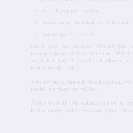
statistiskajiem datiem;
presei un periodiskajiem izdevumie
drukātajai literatūrai.
Gadījumos, kad kāds no informācijas re
(nav pieejams citās publiskajās bibliotē
ārējie lietotāji. Noskaidrot konkrētā re
biblioteka@bank.lv
.
Ārējiem lietotājiem Bibliotēkas krājuma
netiek izsniegti uz mājām.
Ārējie lietotāji tiek apkalpoti tikai ar 
biblioteka@bank.lv
vai zvanot pa tālru