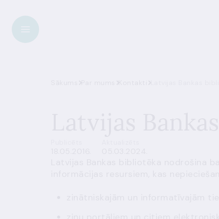
Sākums
Par mums
Kontakti
Latvijas Bankas bibl
Latvijas Bankas
Publicēts
Aktualizēts
18.05.2016.
05.03.2024.
Latvijas Bankas bibliotēka nodrošina ba
informācijas resursiem, kas nepiecieša
zinātniskajām un informatīvajām ti
ziņu portāliem un citiem elektroni