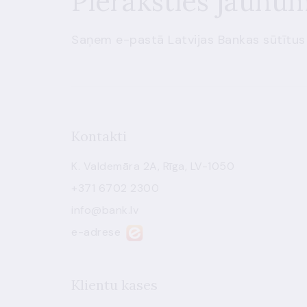
Pieraksties jaunu
Saņem e-pastā Latvijas Bankas sūtītus
Kontakti
K. Valdemāra 2A, Rīga, LV-1050
+371 6702 2300
info@bank.lv
e-adrese
Klientu kases