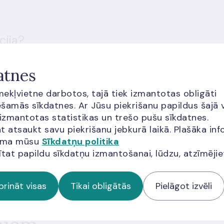
cija?
atnes
īmekļvietne darbotos, tajā tiek izmantotas obligāti
šamās sīkdatnes. Ar Jūsu piekrišanu papildus šajā 
 izmantotas statistikas un trešo pušu sīkdatnes.
t atsaukt savu piekrišanu jebkurā laikā. Plašāka inf
ās apmeklētājiem jāņem vērā arī
Google pakalpojumu sniegšanas
jama mūsu
Sīkdatņu politika
a
ītat papildu sīkdatņu izmantošanai, lūdzu, atzīmēji
prināt visas
Tikai obligātās
Pielāgot izvēli