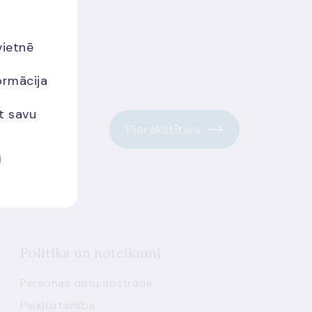
vietnē
ormācija
et savu
Pierakstīties
Politika un noteikumi
Personas datu apstrāde
Piekļūstamība