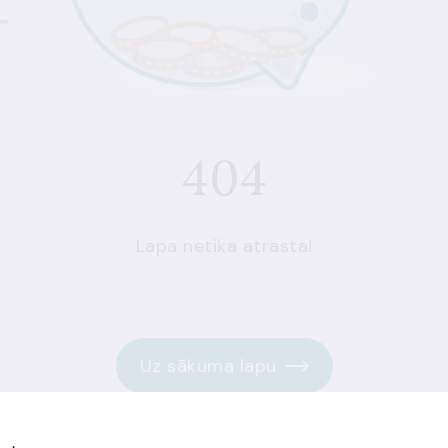
404
Lapa netika atrasta!
Uz sākuma lapu