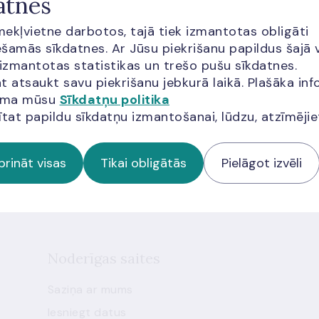
atnes
īmekļvietne darbotos, tajā tiek izmantotas obligāti
šamās sīkdatnes. Ar Jūsu piekrišanu papildus šajā 
 izmantotas statistikas un trešo pušu sīkdatnes.
t atsaukt savu piekrišanu jebkurā laikā. Plašāka inf
jama mūsu
Sīkdatņu politika
miem
ītat papildu sīkdatņu izmantošanai, lūdzu, atzīmēji
 jaunumus!
prināt visas
Tikai obligātās
Pielāgot izvēli
Noderīgas saites
Saziņa ar mums
Iesniegt datus