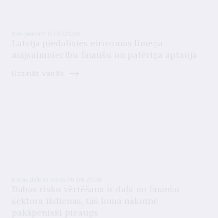
Visi jaunumi
07.07.2026.
Latvija piedalīsies eirozonas līmeņa
mājsaimniecību finanšu un patēriņa aptaujā
Uzzināt vairāk
Uzraudzības ziņas
06.08.2026.
Dabas risku vērtēšana ir daļa no finanšu
sektora ikdienas, tās loma nākotnē
pakāpeniski pieaugs