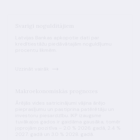
Svarīgi noguldītājiem
Latvijas Bankas apkopotie dati par
kredītiestāžu piedāvātajām noguldījumu
procentu likmēm.
Uzzināt vairāk
Makroekonomiskās prognozes
Ārējās vides satricinājumi vājina ārējo
pieprasījumu un pastiprina patērētāju un
investoru piesardzību. IKP izaugsme
tuvākajos gados ir gaidāma gausāka, tomēr
joprojām pozitīva – 2.0 % 2026. gadā, 2.4 %
2027. gadā un 3.0 % 2028. gadā.