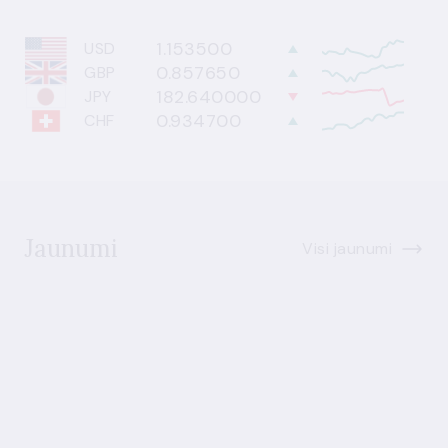
1.153500
USD
0.857650
GBP
182.640000
JPY
0.934700
CHF
Jaunumi
Visi jaunumi