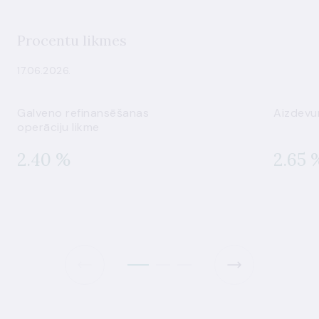
Procentu likmes
17.06.2026.
Galveno refinansēšanas
Aizdevu
operāciju likme
2.40 %
2.65 