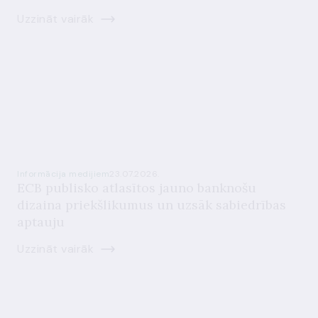
Uzzināt vairāk
Informācija medijiem
23.07.2026.
ECB publisko atlasītos jauno banknošu
dizaina priekšlikumus un uzsāk sabiedrības
aptauju
Uzzināt vairāk