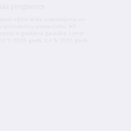
ās prognozes
ājumi vājina ārējo pieprasījumu un
 un investoru piesardzību. IKP
gados ir gaidāma gausāka, tomēr
2.0 % 2026. gadā, 2.4 % 2027. gadā