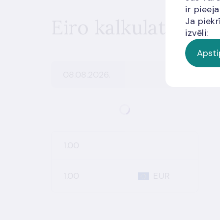
ir piee
Eiro kalkulators
Ja piekr
izvēli:
Apsti
EUR