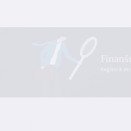
Finanšu
Reģistrā at