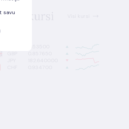
alūtu kursi
et savu
Visi kursi
8.2026.
USD
1.153500
GBP
0.857650
JPY
182.640000
CHF
0.934700