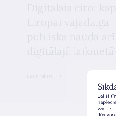
Digitālais eiro: kā
Eiropai vajadzīga
publiska nauda arī
digitālajā laikmetā
Lasīt rakstu
Sīkd
Lai šī t
nepiecie
var tikt
Jūs vara