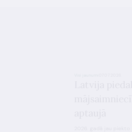
Visi jaunumi
07.07.2026.
Latvija pieda
mājsaimniecī
aptaujā
2026. gadā jau piekto 