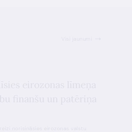
Visi jaunumi
līsies eirozonas līmeņa
bu finanšu un patēriņa
reizi norisināsies eirozonas valstu