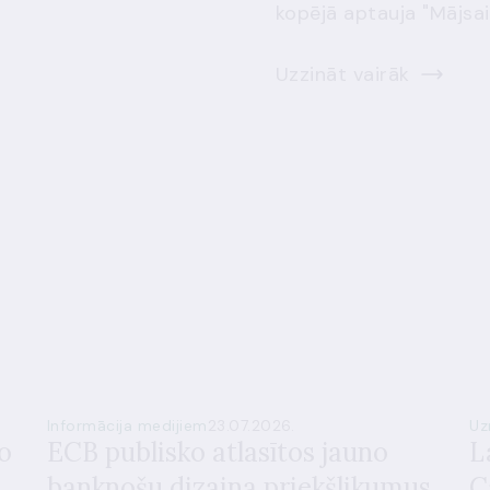
kopējā aptauja "Mājsai
Uzzināt vairāk
Informācija medijiem
23.07.2026.
Uz
o
ECB publisko atlasītos jauno
L
banknošu dizaina priekšlikumus
C