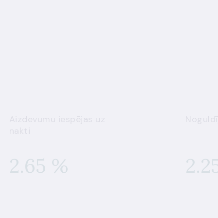
Aizdevumu iespējas uz
Noguldī
nakti
2.65 %
2.2