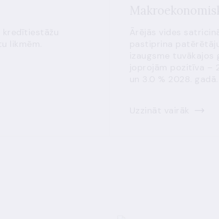
Makroekonomisk
 kredītiestāžu
Ārējās vides satricin
tu likmēm.
pastiprina patērētāju
izaugsme tuvākajos 
joprojām pozitīva – 
un 3.0 % 2028. gadā.
Uzzināt vairāk