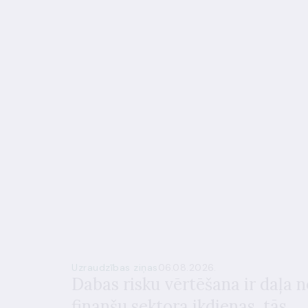
Uzraudzības ziņas
06.08.2026.
Dabas risku vērtēšana ir daļa n
finanšu sektora ikdienas, tās