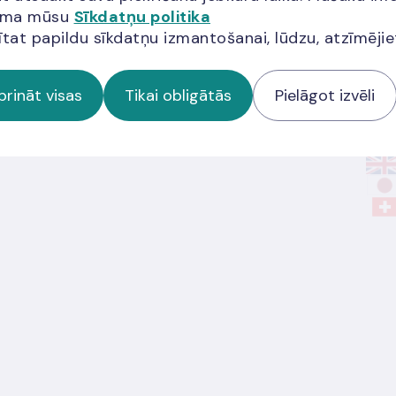
jama mūsu
Sīkdatņu politika
V
ītat papildu sīkdatņu izmantošanai, lūdzu, atzīmēji
07.0
prināt visas
Tikai obligātās
Pielāgot izvēli