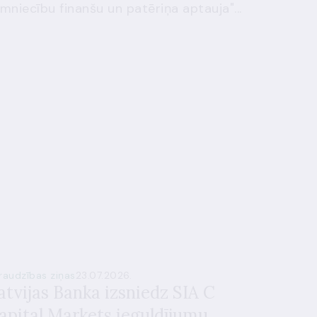
mniecību finanšu un patēriņa aptauja"...
raudzības ziņas
23.07.2026.
atvijas Banka izsniedz SIA C
apital Markets ieguldījumu