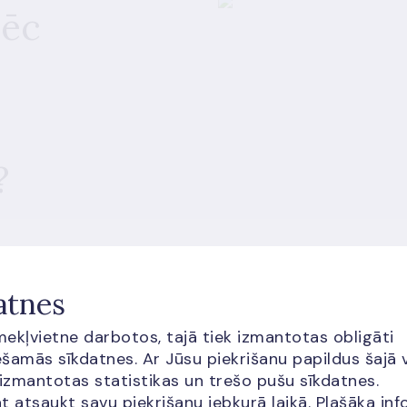
pēc
?
atnes
īmekļvietne darbotos, tajā tiek izmantotas obligāti
šamās sīkdatnes. Ar Jūsu piekrišanu papildus šajā 
 izmantotas statistikas un trešo pušu sīkdatnes.
t atsaukt savu piekrišanu jebkurā laikā. Plašāka inf